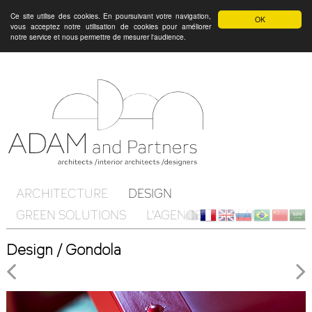
Ce site utilise des cookies. En poursuivant votre navigation,
OK
vous acceptez notre utilisation de cookies pour améliorer
notre service et nous permettre de mesurer l'audience.
ARCHITECTURE
DESIGN
GREEN SOLUTIONS
L'AGENCE
ON AIR
Client
fr
en
ru
br
ch
ar
Design / Gondola
Cloud