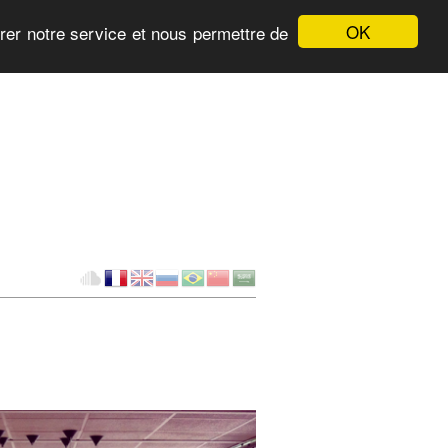
OK
orer notre service et nous permettre de
Client
fr
en
ru
br
ch
ar
Cloud