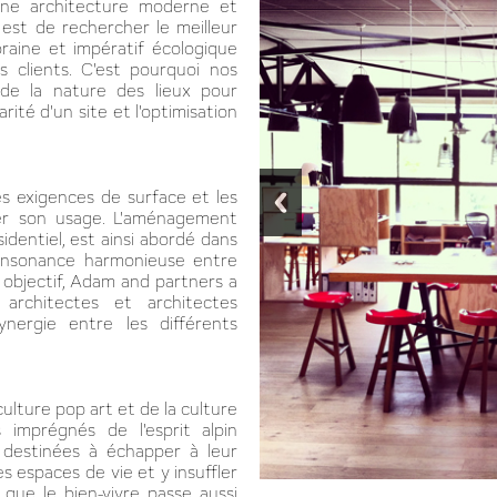
ne architecture moderne et
 est de rechercher le meilleur
raine et impératif écologique
 clients. C'est pourquoi nos
 de la nature des lieux pour
arité d'un site et l'optimisation
es exigences de surface et les
ser son usage. L'aménagement
sidentiel, est ainsi abordé dans
consonance harmonieuse entre
 objectif, Adam and partners a
 architectes et architectes
ynergie entre les différents
ulture pop art et de la culture
imprégnés de l'esprit alpin
 destinées à échapper à leur
es espaces de vie et y insuffler
que le bien-vivre passe aussi